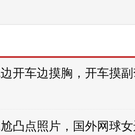
机边开车边摸胸，开车摸副
尴尬凸点照片，国外网球女