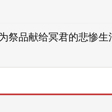
为祭品献给冥君的悲惨生